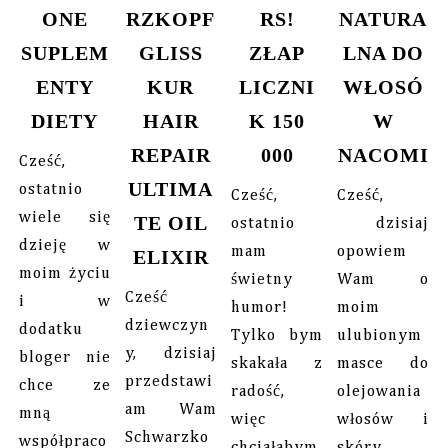
ONE
RZKOPF
RS!
NATURA
SUPLEM
GLISS
ZŁAP
LNA DO
ENTY
KUR
LICZNI
WŁOSÓ
DIETY
HAIR
K 150
W
REPAIR
000
NACOMI
Cześć,
ULTIMA
ostatnio
Cześć,
Cześć,
wiele się
TE OIL
ostatnio
dzisiaj
dzieję w
mam
opowiem
ELIXIR
moim życiu
świetny
Wam o
Cześć
i w
humor!
moim
dziewczyn
dodatku
Tylko bym
ulubionym
y, dzisiaj
bloger nie
skakała z
masce do
przedstawi
chce ze
radość,
olejowania
am Wam
mną
więc
włosów i
Schwarzko
współpraco
chciałabym
skóry