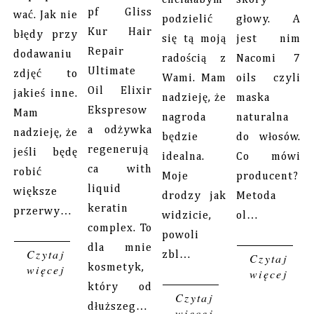
pf Gliss
wać. Jak nie
podzielić
głowy. A
Kur Hair
błędy przy
się tą moją
jest nim
Repair
dodawaniu
radością z
Nacomi 7
Ultimate
zdjęć to
Wami. Mam
oils czyli
Oil Elixir
jakieś inne.
nadzieję, że
maska
Ekspresow
Mam
nagroda
naturalna
a odżywka
nadzieję, że
będzie
do włosów.
regenerują
jeśli będę
idealna.
Co mówi
ca with
robić
Moje
producent?
liquid
większe
drodzy jak
Metoda
keratin
przerwy…
widzicie,
ol…
complex. To
powoli
dla mnie
Czytaj
zbl…
Czytaj
więcej
kosmetyk,
więcej
który od
Czytaj
dłuższeg…
więcej