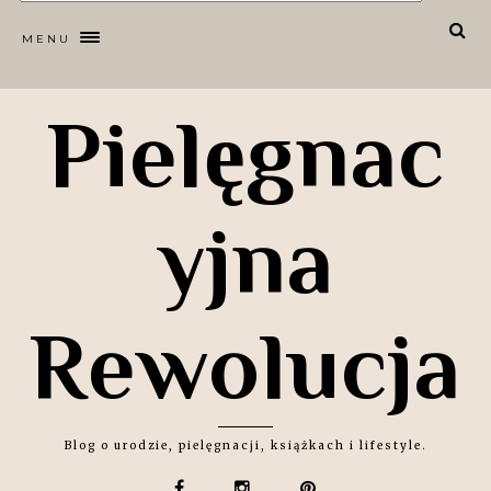
MENU
Pielęgnac
yjna
Rewolucja
Blog o urodzie, pielęgnacji, książkach i lifestyle.