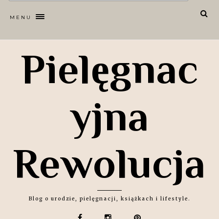
MENU
Pielęgnac
yjna
Rewolucja
Blog o urodzie, pielęgnacji, książkach i lifestyle.