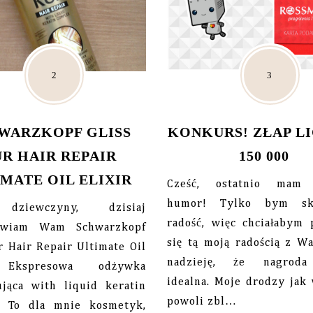
WARZKOPF GLISS
KONKURS! ZŁAP L
R HAIR REPAIR
150 000
IMATE OIL ELIXIR
Cześć, ostatnio mam 
humor! Tylko bym sk
dziewczyny, dzisiaj
radość, więc chciałabym 
tawiam Wam Schwarzkopf
się tą moją radością z W
r Hair Repair Ultimate Oil
nadzieję, że nagroda
 Ekspresowa odżywka
idealna. Moje drodzy jak 
ująca with liquid keratin
powoli zbl…
. To dla mnie kosmetyk,