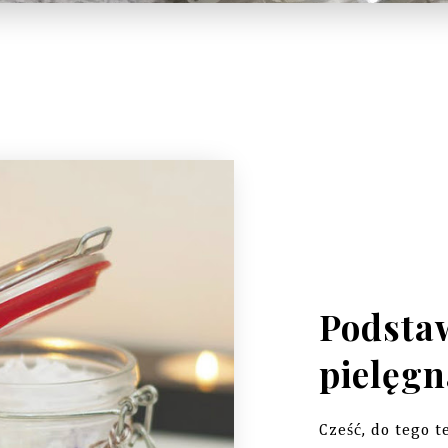
Podsta
pielęgn
Cześć, do tego t