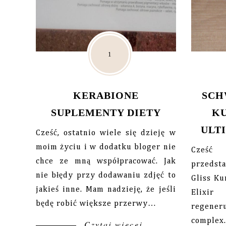
KERABIONE
SCH
SUPLEMENTY DIETY
KU
ULT
Cześć, ostatnio wiele się dzieję w
moim życiu i w dodatku bloger nie
Cześć 
chce ze mną współpracować. Jak
przeds
nie błędy przy dodawaniu zdjęć to
Gliss Ku
jakieś inne. Mam nadzieję, że jeśli
Elixir
będę robić większe przerwy…
regener
complex
Czytaj więcej