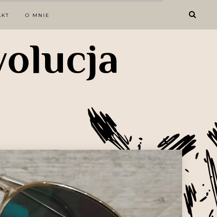
AKT
O MNIE
wolucja