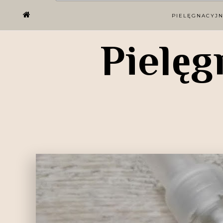
PIELĘGNACYJ
Pielęg