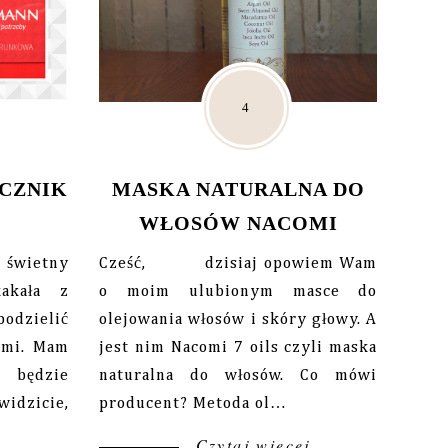
ICZNIK
MASKA NATURALNA DO
WŁOSÓW NACOMI
świetny
Cześć, dzisiaj opowiem Wam
akała z
o moim ulubionym masce do
podzielić
olejowania włosów i skóry głowy. A
ami. Mam
jest nim Nacomi 7 oils czyli maska
 będzie
naturalna do włosów. Co mówi
widzicie,
producent? Metoda ol…
Czytaj więcej