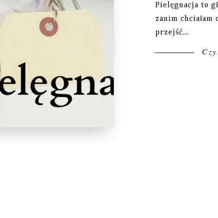
Pielęgnacja to 
zanim chciałam o
przejść...
Czyt