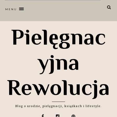
MENU
Pielęgnac
yjna
Rewolucja
Blog o urodzie, pielęgnacji, książkach i lifestyle.