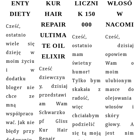
ENTY
KUR
LICZNI
WŁOSÓ
DIETY
HAIR
K 150
W
REPAIR
000
NACOMI
Cześć,
ULTIMA
ostatnio
Cześć,
Cześć,
wiele się
TE OIL
ostatnio
dzisiaj
dzieję w
mam
opowiem
ELIXIR
moim życiu
świetny
Wam o
Cześć
i w
humor!
moim
dziewczyn
dodatku
Tylko bym
ulubionym
y, dzisiaj
bloger nie
skakała z
masce do
przedstawi
chce ze
radość,
olejowania
am Wam
mną
więc
włosów i
Schwarzko
współpraco
chciałabym
skóry
pf Gliss
wać. Jak nie
podzielić
głowy. A
Kur Hair
błędy przy
się tą moją
jest nim
Repair