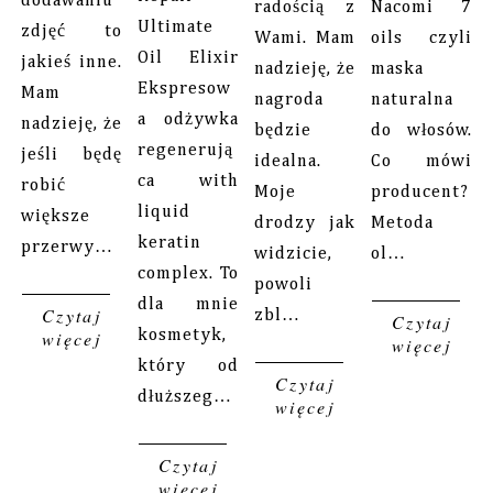
dodawaniu
radością z
Nacomi 7
Ultimate
zdjęć to
Wami. Mam
oils czyli
Oil Elixir
jakieś inne.
nadzieję, że
maska
Ekspresow
Mam
nagroda
naturalna
a odżywka
nadzieję, że
będzie
do włosów.
regenerują
jeśli będę
idealna.
Co mówi
ca with
robić
Moje
producent?
liquid
większe
drodzy jak
Metoda
keratin
przerwy…
widzicie,
ol…
complex. To
powoli
dla mnie
Czytaj
zbl…
Czytaj
więcej
kosmetyk,
więcej
który od
Czytaj
dłuższeg…
więcej
Czytaj
więcej