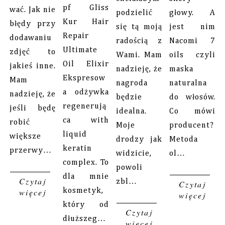
pf Gliss
wać. Jak nie
podzielić
głowy. A
Kur Hair
błędy przy
się tą moją
jest nim
Repair
dodawaniu
radością z
Nacomi 7
Ultimate
zdjęć to
Wami. Mam
oils czyli
Oil Elixir
jakieś inne.
nadzieję, że
maska
Ekspresow
Mam
nagroda
naturalna
a odżywka
nadzieję, że
będzie
do włosów.
regenerują
jeśli będę
idealna.
Co mówi
ca with
robić
Moje
producent?
liquid
większe
drodzy jak
Metoda
keratin
przerwy…
widzicie,
ol…
complex. To
powoli
dla mnie
Czytaj
zbl…
Czytaj
więcej
kosmetyk,
więcej
który od
Czytaj
dłuższeg…
więcej