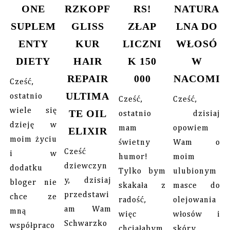
ONE
RZKOPF
RS!
NATURA
SUPLEM
GLISS
ZŁAP
LNA DO
ENTY
KUR
LICZNI
WŁOSÓ
DIETY
HAIR
K 150
W
REPAIR
000
NACOMI
Cześć,
ULTIMA
ostatnio
Cześć,
Cześć,
wiele się
TE OIL
ostatnio
dzisiaj
dzieję w
mam
opowiem
ELIXIR
moim życiu
świetny
Wam o
Cześć
i w
humor!
moim
dziewczyn
dodatku
Tylko bym
ulubionym
y, dzisiaj
bloger nie
skakała z
masce do
przedstawi
chce ze
radość,
olejowania
am Wam
mną
więc
włosów i
Schwarzko
współpraco
chciałabym
skóry