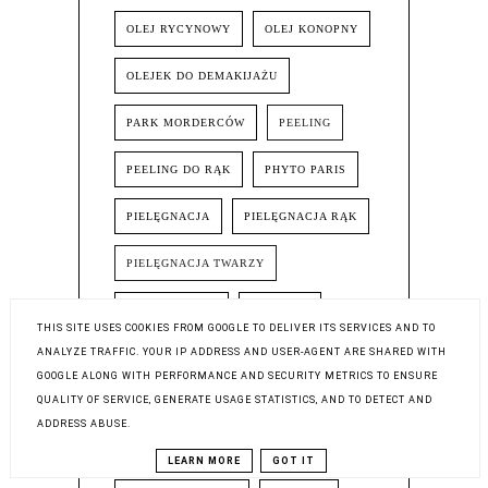
OLEJ RYCYNOWY
OLEJ KONOPNY
OLEJEK DO DEMAKIJAŻU
PARK MORDERCÓW
PEELING
PEELING DO RĄK
PHYTO PARIS
PIELĘGNACJA
PIELĘGNACJA RĄK
PIELĘGNACJA TWARZY
PIOTRKOWSKA
PODKŁAD
THIS SITE USES COOKIES FROM GOOGLE TO DELIVER ITS SERVICES AND TO
ANALYZE TRAFFIC. YOUR IP ADDRESS AND USER-AGENT ARE SHARED WITH
POPRAWA PAMIĘCI
PORADY
GOOGLE ALONG WITH PERFORMANCE AND SECURITY METRICS TO ENSURE
QUALITY OF SERVICE, GENERATE USAGE STATISTICS, AND TO DETECT AND
PRODUKTY DO WŁOSÓW
ADDRESS ABUSE.
PUDER MINERALNY
LEARN MORE
GOT IT