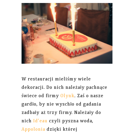
W restauracji mieliśmy wiele
dekoracji. Do nich należały pachnące
świece od firmy
Olynk
. Zaś o nasze
gardło, by nie wyschło od gadania
zadbały aż trzy firmy. Należały do
nich
Id'eau
czyli pyszna woda,
Appolonia
dzięki której