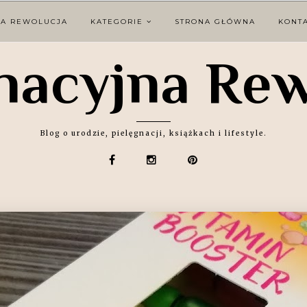
NA REWOLUCJA
KATEGORIE
STRONA GŁÓWNA
KONT
nacyjna Re
Blog o urodzie, pielęgnacji, książkach i lifestyle.