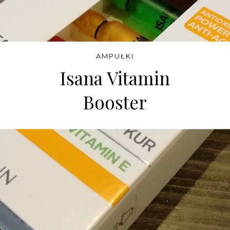
BEAUTE MARRAKECH
Czarne mydło pod
prysznic BEAUTE
MARRAKECH