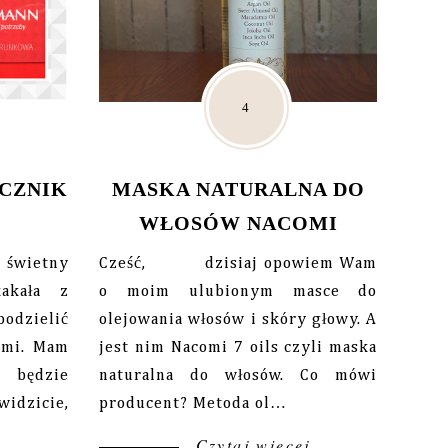
ICZNIK
MASKA NATURALNA DO
WŁOSÓW NACOMI
świetny
Cześć, dzisiaj opowiem Wam
akała z
o moim ulubionym masce do
podzielić
olejowania włosów i skóry głowy. A
ami. Mam
jest nim Nacomi 7 oils czyli maska
 będzie
naturalna do włosów. Co mówi
widzicie,
producent? Metoda ol…
Czytaj więcej