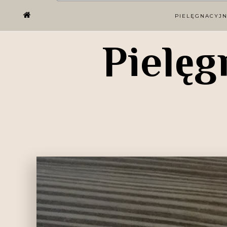
PIELĘGNACYJ
Pielęg