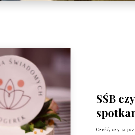
SŚB czy
spotka
Cześć, czy ja j