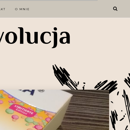
AKT
O MNIE
wolucja