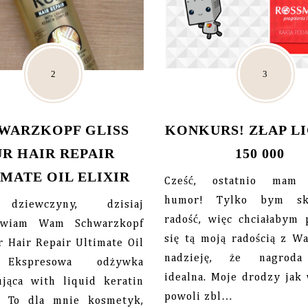
WARZKOPF GLISS
KONKURS! ZŁAP L
R HAIR REPAIR
150 000
IMATE OIL ELIXIR
Cześć, ostatnio mam 
humor! Tylko bym sk
dziewczyny, dzisiaj
radość, więc chciałabym 
tawiam Wam Schwarzkopf
się tą moją radością z W
r Hair Repair Ultimate Oil
nadzieję, że nagroda
 Ekspresowa odżywka
idealna. Moje drodzy jak 
ująca with liquid keratin
powoli zbl…
. To dla mnie kosmetyk,