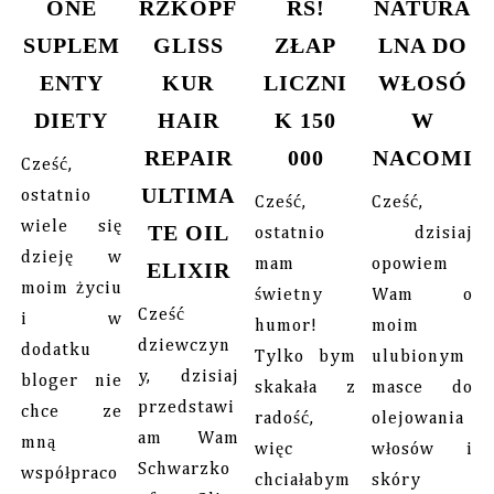
ONE
RZKOPF
RS!
NATURA
SUPLEM
GLISS
ZŁAP
LNA DO
ENTY
KUR
LICZNI
WŁOSÓ
DIETY
HAIR
K 150
W
REPAIR
000
NACOMI
Cześć,
ULTIMA
ostatnio
Cześć,
Cześć,
wiele się
TE OIL
ostatnio
dzisiaj
dzieję w
mam
opowiem
ELIXIR
moim życiu
świetny
Wam o
Cześć
i w
humor!
moim
dziewczyn
dodatku
Tylko bym
ulubionym
y, dzisiaj
bloger nie
skakała z
masce do
przedstawi
chce ze
radość,
olejowania
am Wam
mną
więc
włosów i
Schwarzko
współpraco
chciałabym
skóry