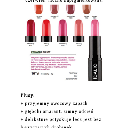
czerwień, mocno napigmentowana.
Plusy:
+ przyjemny owocowy zapach
+ głęboki amarant, zimny odcień
+ delikatnie połyskuje lecz jest bez
błyszczących drobinek