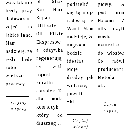
pf Gliss
wać. Jak nie
podzielić
głowy. A
Kur Hair
błędy przy
się tą moją
jest nim
Repair
dodawaniu
radością z
Nacomi 7
Ultimate
zdjęć to
Wami. Mam
oils czyli
Oil Elixir
jakieś inne.
nadzieję, że
maska
Ekspresow
Mam
nagroda
naturalna
a odżywka
nadzieję, że
będzie
do włosów.
regenerują
jeśli będę
idealna.
Co mówi
ca with
robić
Moje
producent?
liquid
większe
drodzy jak
Metoda
keratin
przerwy…
widzicie,
ol…
complex. To
powoli
dla mnie
Czytaj
zbl…
Czytaj
więcej
kosmetyk,
więcej
który od
Czytaj
dłuższeg…
więcej