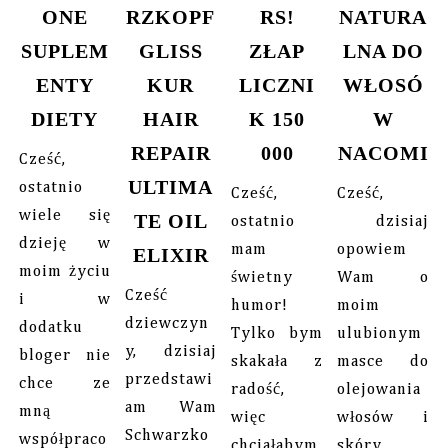
ONE
RZKOPF
RS!
NATURA
SUPLEM
GLISS
ZŁAP
LNA DO
ENTY
KUR
LICZNI
WŁOSÓ
DIETY
HAIR
K 150
W
REPAIR
000
NACOMI
Cześć,
ULTIMA
ostatnio
Cześć,
Cześć,
wiele się
TE OIL
ostatnio
dzisiaj
dzieję w
mam
opowiem
ELIXIR
moim życiu
świetny
Wam o
Cześć
i w
humor!
moim
dziewczyn
dodatku
Tylko bym
ulubionym
y, dzisiaj
bloger nie
skakała z
masce do
przedstawi
chce ze
radość,
olejowania
am Wam
mną
więc
włosów i
Schwarzko
współpraco
chciałabym
skóry