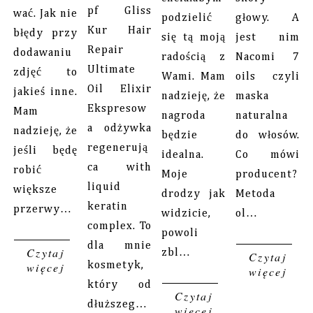
pf Gliss
wać. Jak nie
podzielić
głowy. A
Kur Hair
błędy przy
się tą moją
jest nim
Repair
dodawaniu
radością z
Nacomi 7
Ultimate
zdjęć to
Wami. Mam
oils czyli
Oil Elixir
jakieś inne.
nadzieję, że
maska
Ekspresow
Mam
nagroda
naturalna
a odżywka
nadzieję, że
będzie
do włosów.
regenerują
jeśli będę
idealna.
Co mówi
ca with
robić
Moje
producent?
liquid
większe
drodzy jak
Metoda
keratin
przerwy…
widzicie,
ol…
complex. To
powoli
dla mnie
Czytaj
zbl…
Czytaj
więcej
kosmetyk,
więcej
który od
Czytaj
dłuższeg…
więcej