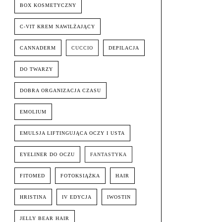
BOX KOSMETYCZNY
C-VIT KREM NAWILŻAJĄCY
CANNADERM
CUCCIO
DEPILACJA
DO TWARZY
DOBRA ORGANIZACJA CZASU
EMOLIUM
EMULSJA LIFTINGUJĄCA OCZY I USTA
EYELINER DO OCZU
FANTASTYKA
FITOMED
FOTOKSIĄŻKA
HAIR
HRISTINA
IV EDYCJA
IWOSTIN
JELLY BEAR HAIR