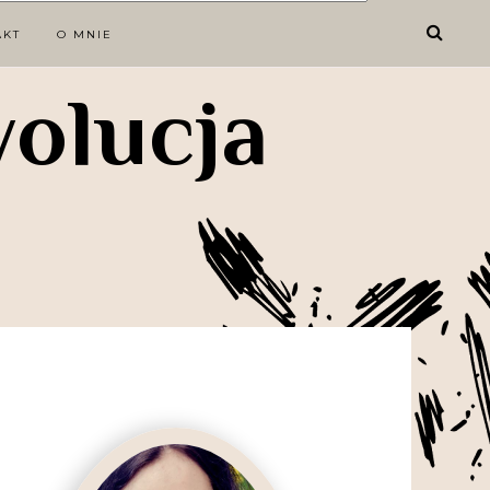
AKT
O MNIE
wolucja