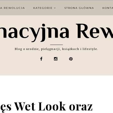
NA REWOLUCJA
KATEGORIE
STRONA GŁÓWNA
KONT
nacyjna Re
Blog o urodzie, pielęgnacji, książkach i lifestyle.
ęs Wet Look oraz