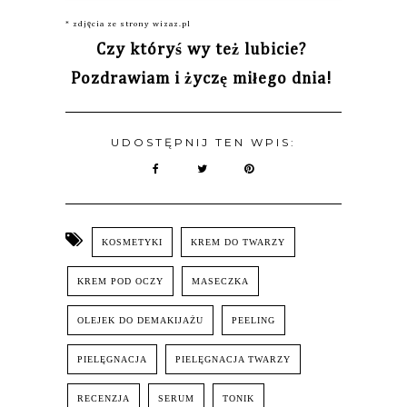
* zdjęcia ze strony wizaz.pl
Czy któryś wy też lubicie?
Pozdrawiam i życzę miłego dnia!
UDOSTĘPNIJ TEN WPIS:
KOSMETYKI
KREM DO TWARZY
KREM POD OCZY
MASECZKA
OLEJEK DO DEMAKIJAŻU
PEELING
PIELĘGNACJA
PIELĘGNACJA TWARZY
RECENZJA
SERUM
TONIK