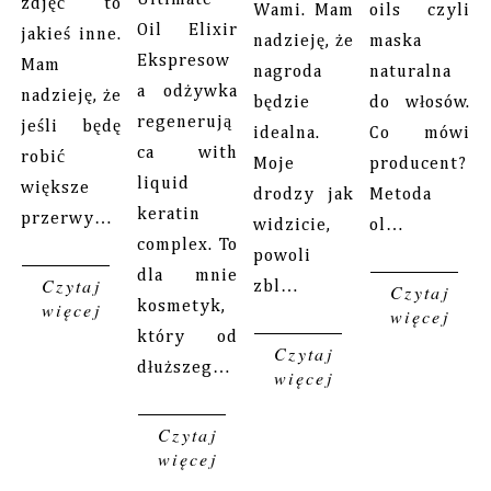
zdjęć to
Wami. Mam
oils czyli
Oil Elixir
jakieś inne.
nadzieję, że
maska
Ekspresow
Mam
nagroda
naturalna
a odżywka
nadzieję, że
będzie
do włosów.
regenerują
jeśli będę
idealna.
Co mówi
ca with
robić
Moje
producent?
liquid
większe
drodzy jak
Metoda
keratin
przerwy…
widzicie,
ol…
complex. To
powoli
dla mnie
Czytaj
zbl…
Czytaj
więcej
kosmetyk,
więcej
który od
Czytaj
dłuższeg…
więcej
Czytaj
więcej