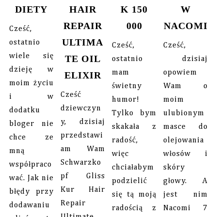
DIETY
HAIR
K 150
W
REPAIR
000
NACOMI
Cześć,
ULTIMA
ostatnio
Cześć,
Cześć,
wiele się
TE OIL
ostatnio
dzisiaj
dzieję w
mam
opowiem
ELIXIR
moim życiu
świetny
Wam o
Cześć
i w
humor!
moim
dziewczyn
dodatku
Tylko bym
ulubionym
y, dzisiaj
bloger nie
skakała z
masce do
przedstawi
chce ze
radość,
olejowania
am Wam
mną
więc
włosów i
Schwarzko
współpraco
chciałabym
skóry
pf Gliss
wać. Jak nie
podzielić
głowy. A
Kur Hair
błędy przy
się tą moją
jest nim
Repair
dodawaniu
radością z
Nacomi 7
Ultimate