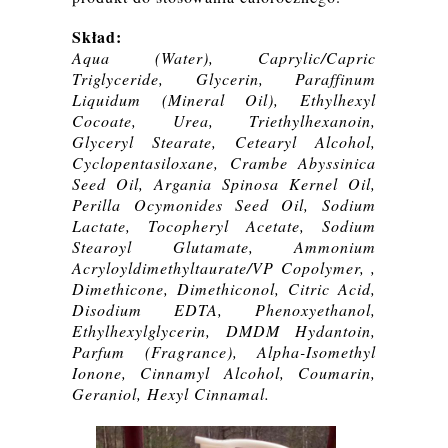
Skład:
Aqua (Water), Caprylic/Capric
Triglyceride, Glycerin, Paraffinum
Liquidum (Mineral Oil), Ethylhexyl
Cocoate, Urea, Triethylhexanoin,
Glyceryl Stearate, Cetearyl Alcohol,
Cyclopentasiloxane, Crambe Abyssinica
Seed Oil, Argania Spinosa Kernel Oil,
Perilla Ocymonides Seed Oil, Sodium
Lactate, Tocopheryl Acetate, Sodium
Stearoyl Glutamate, Ammonium
Acryloyldimethyltaurate/VP Copolymer, ,
Dimethicone, Dimethiconol, Citric Acid,
Disodium EDTA, Phenoxyethanol,
Ethylhexylglycerin, DMDM Hydantoin,
Parfum (Fragrance), Alpha-Isomethyl
Ionone, Cinnamyl Alcohol, Coumarin,
Geraniol, Hexyl Cinnamal.