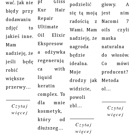
pf Gliss
wać. Jak nie
podzielić
głowy. A
Kur Hair
błędy przy
się tą moją
jest nim
Repair
dodawaniu
radością z
Nacomi 7
Ultimate
zdjęć to
Wami. Mam
oils czyli
Oil Elixir
jakieś inne.
nadzieję, że
maska
Ekspresow
Mam
nagroda
naturalna
a odżywka
nadzieję, że
będzie
do włosów.
regenerują
jeśli będę
idealna.
Co mówi
ca with
robić
Moje
producent?
liquid
większe
drodzy jak
Metoda
keratin
przerwy…
widzicie,
ol…
complex. To
powoli
dla mnie
Czytaj
zbl…
Czytaj
więcej
kosmetyk,
więcej
który od
Czytaj
dłuższeg…
więcej