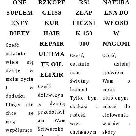
ONE
RZKOPF
RS!
NATURA
SUPLEM
GLISS
ZŁAP
LNA DO
ENTY
KUR
LICZNI
WŁOSÓ
DIETY
HAIR
K 150
W
REPAIR
000
NACOMI
Cześć,
ULTIMA
ostatnio
Cześć,
Cześć,
wiele się
TE OIL
ostatnio
dzisiaj
dzieję w
mam
opowiem
ELIXIR
moim życiu
świetny
Wam o
Cześć
i w
humor!
moim
dziewczyn
dodatku
Tylko bym
ulubionym
y, dzisiaj
bloger nie
skakała z
masce do
przedstawi
chce ze
radość,
olejowania
am Wam
mną
więc
włosów i
Schwarzko
współpraco
chciałabym
skóry