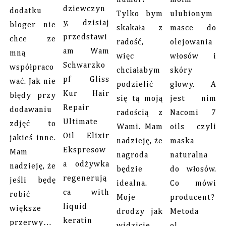
dziewczyn
dodatku
Tylko bym
ulubionym
y, dzisiaj
bloger nie
skakała z
masce do
przedstawi
chce ze
radość,
olejowania
am Wam
mną
więc
włosów i
Schwarzko
współpraco
chciałabym
skóry
pf Gliss
wać. Jak nie
podzielić
głowy. A
Kur Hair
błędy przy
się tą moją
jest nim
Repair
dodawaniu
radością z
Nacomi 7
Ultimate
zdjęć to
Wami. Mam
oils czyli
Oil Elixir
jakieś inne.
nadzieję, że
maska
Ekspresow
Mam
nagroda
naturalna
a odżywka
nadzieję, że
będzie
do włosów.
regenerują
jeśli będę
idealna.
Co mówi
ca with
robić
Moje
producent?
liquid
większe
drodzy jak
Metoda
keratin
przerwy…
widzicie,
ol…