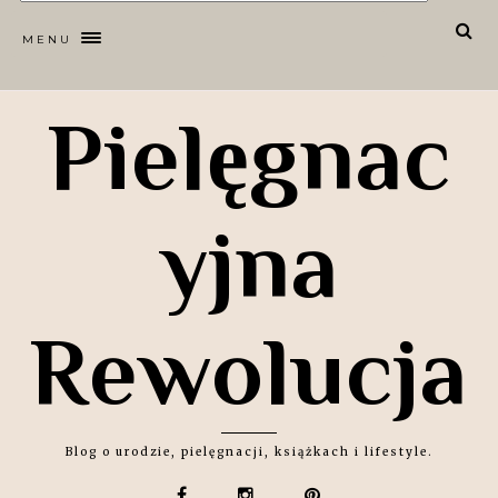
MENU
Pielęgnac
yjna
Rewolucja
Blog o urodzie, pielęgnacji, książkach i lifestyle.