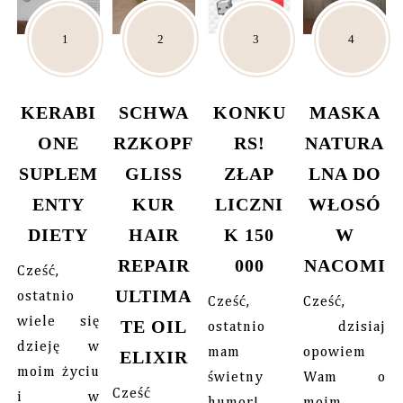
KERABI
SCHWA
KONKU
MASKA
ONE
RZKOPF
RS!
NATURA
SUPLEM
GLISS
ZŁAP
LNA DO
ENTY
KUR
LICZNI
WŁOSÓ
DIETY
HAIR
K 150
W
REPAIR
000
NACOMI
Cześć,
ULTIMA
ostatnio
Cześć,
Cześć,
wiele się
TE OIL
ostatnio
dzisiaj
dzieję w
mam
opowiem
ELIXIR
moim życiu
świetny
Wam o
Cześć
i w
humor!
moim