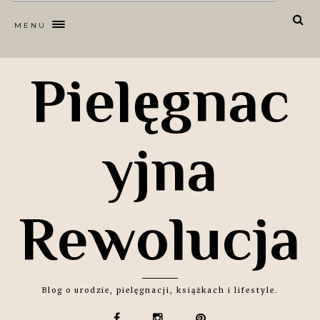
MENU
Pielęgnac
yjna
Rewolucja
Blog o urodzie, pielęgnacji, książkach i lifestyle.