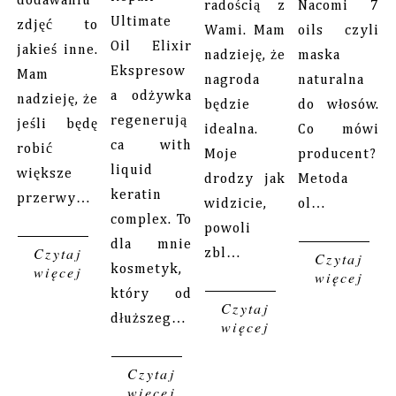
dodawaniu
radością z
Nacomi 7
Ultimate
zdjęć to
Wami. Mam
oils czyli
Oil Elixir
jakieś inne.
nadzieję, że
maska
Ekspresow
Mam
nagroda
naturalna
a odżywka
nadzieję, że
będzie
do włosów.
regenerują
jeśli będę
idealna.
Co mówi
ca with
robić
Moje
producent?
liquid
większe
drodzy jak
Metoda
keratin
przerwy…
widzicie,
ol…
complex. To
powoli
dla mnie
Czytaj
zbl…
Czytaj
więcej
kosmetyk,
więcej
który od
Czytaj
dłuższeg…
więcej
Czytaj
więcej