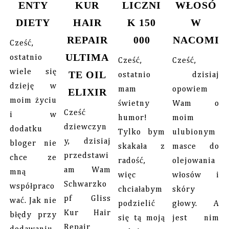
ENTY
KUR
LICZNI
WŁOSÓ
DIETY
HAIR
K 150
W
REPAIR
000
NACOMI
Cześć,
ULTIMA
ostatnio
Cześć,
Cześć,
wiele się
TE OIL
ostatnio
dzisiaj
dzieję w
mam
opowiem
ELIXIR
moim życiu
świetny
Wam o
Cześć
i w
humor!
moim
dziewczyn
dodatku
Tylko bym
ulubionym
y, dzisiaj
bloger nie
skakała z
masce do
przedstawi
chce ze
radość,
olejowania
am Wam
mną
więc
włosów i
Schwarzko
współpraco
chciałabym
skóry
pf Gliss
wać. Jak nie
podzielić
głowy. A
Kur Hair
błędy przy
się tą moją
jest nim
Repair