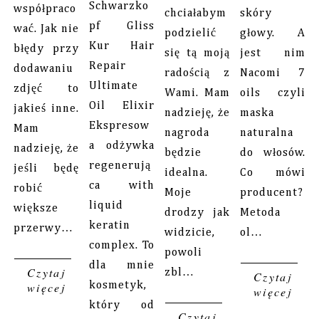
Schwarzko
współpraco
chciałabym
skóry
pf Gliss
wać. Jak nie
podzielić
głowy. A
Kur Hair
błędy przy
się tą moją
jest nim
Repair
dodawaniu
radością z
Nacomi 7
Ultimate
zdjęć to
Wami. Mam
oils czyli
Oil Elixir
jakieś inne.
nadzieję, że
maska
Ekspresow
Mam
nagroda
naturalna
a odżywka
nadzieję, że
będzie
do włosów.
regenerują
jeśli będę
idealna.
Co mówi
ca with
robić
Moje
producent?
liquid
większe
drodzy jak
Metoda
keratin
przerwy…
widzicie,
ol…
complex. To
powoli
dla mnie
Czytaj
zbl…
Czytaj
więcej
kosmetyk,
więcej
który od
Czytaj