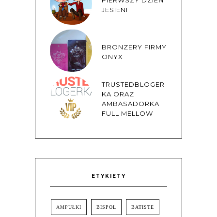
PIERWSZY DZIEŃ
JESIENI
BRONZERY FIRMY
ONYX
TRUSTEDBLOGER
KA ORAZ
AMBASADORKA
FULL MELLOW
ETYKIETY
AMPUŁKI
BISPOL
BATISTE