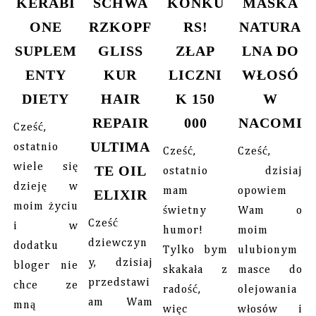
KERABI
SCHWA
KONKU
MASKA
ONE
RZKOPF
RS!
NATURA
SUPLEM
GLISS
ZŁAP
LNA DO
ENTY
KUR
LICZNI
WŁOSÓ
DIETY
HAIR
K 150
W
REPAIR
000
NACOMI
Cześć,
ULTIMA
ostatnio
Cześć,
Cześć,
wiele się
TE OIL
ostatnio
dzisiaj
dzieję w
mam
opowiem
ELIXIR
moim życiu
świetny
Wam o
Cześć
i w
humor!
moim
dziewczyn
dodatku
Tylko bym
ulubionym
y, dzisiaj
bloger nie
skakała z
masce do
przedstawi
chce ze
radość,
olejowania
am Wam
mną
więc
włosów i