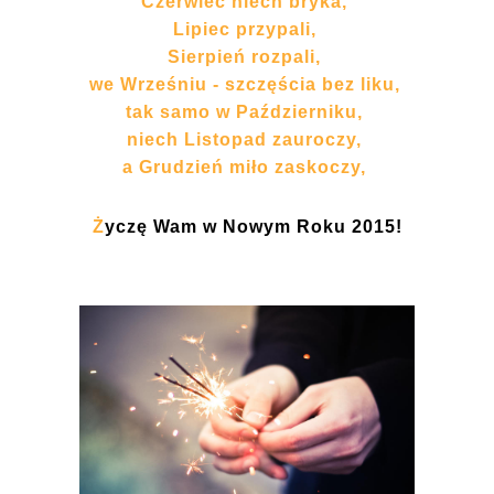
Czerwiec niech bryka,
Lipiec przypali,
Sierpień rozpali,
we Wrześniu - szczęścia bez liku,
tak samo w Październiku,
niech Listopad zauroczy,
a Grudzień miło zaskoczy,
Ż
yczę Wam w Nowym Roku 2015!