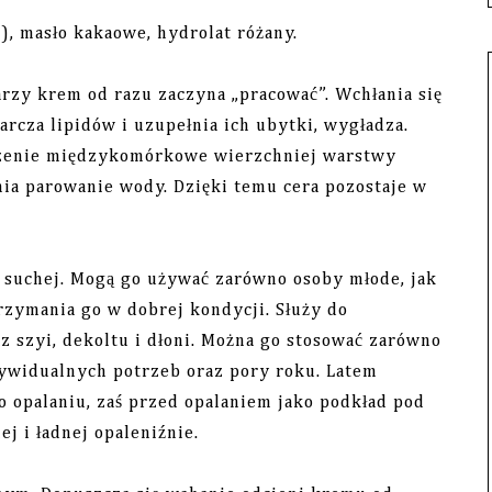
E), masło kakaowe, hydrolat różany.
zy krem od razu zaczyna „pracować”. Wchłania się
rcza lipidów i uzupełnia ich ubytki, wygładza.
rzenie międzykomórkowe wierzchniej warstwy
nia parowanie wody. Dzięki temu cera pozostaje w
 suchej. Mogą go używać zarówno osoby młode, jak
trzymania go w dobrej kondycji. Służy do
az szyi, dekoltu i dłoni. Można go stosować zarówno
ndywidualnych potrzeb oraz pory roku. Latem
 opalaniu, zaś przed opalaniem jako podkład pod
j i ładnej opaleniźnie.