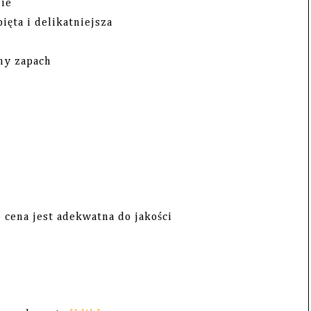
nie
ięta i delikatniejsza
dny zapach
e cena jest adekwatna do jakości