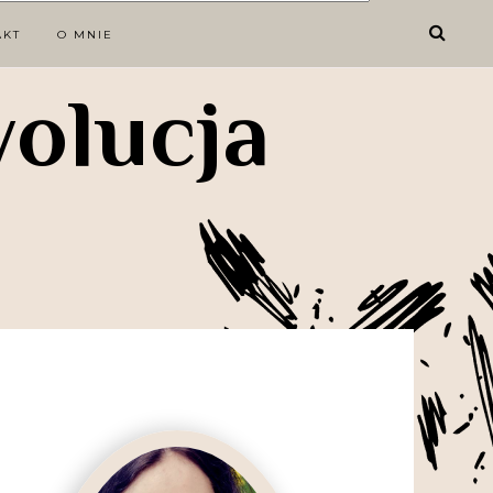
AKT
O MNIE
wolucja