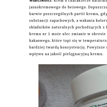
Właściwości
: Krem o charakterze natura
jasnokremowego do beżowego. Dopuszcza s
barwie poszczególnych partii kremu, gd
substancji zapachowych, a wahania kolo
składników naturalnych pochodzących z k
kremu nr 1 może ulec zmianie w okresie 
kakaowego, które topi się w temperatur
bardziej twardą konsystencję. Powyższe 
wpływu na jakość pielęgnacyjną kremu.