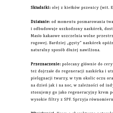
Składniki:
olej z kiełków pszenicy (wit. 
Działanie:
od momentu posmarowania twar
i odbudowuje uszkodzony naskórek, dosta
Masło kakaowe uszczelnia wolne przest
rogowej. Bardziej „gęsty” naskórek opóź
naturalny sposób dłużej nawilżona.
Przeznaczenie:
polecany głównie do cery
też dojrzałe do regeneracji naskórka i u
pielęgnacji twarzy, w tym okolic oczu or
na dzień jak i na noc, w zależności od i
stosujemy go jako regeneracyjny krem po
wysokie filtry z SPF. Sprzyja równomierne