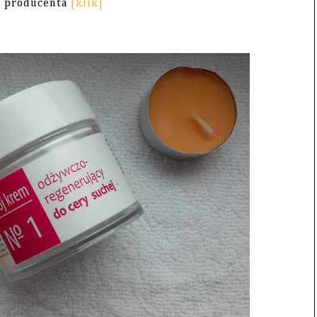
na producenta
[klik]