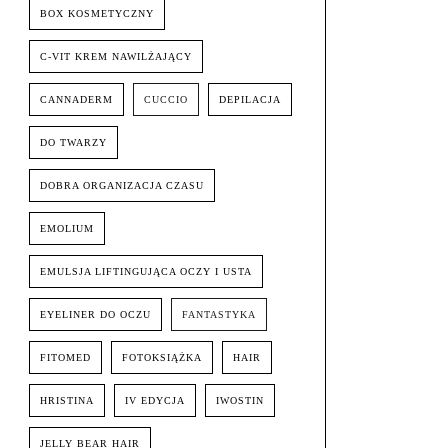
BOX KOSMETYCZNY
C-VIT KREM NAWILŻAJĄCY
CANNADERM
CUCCIO
DEPILACJA
DO TWARZY
DOBRA ORGANIZACJA CZASU
EMOLIUM
EMULSJA LIFTINGUJĄCA OCZY I USTA
EYELINER DO OCZU
FANTASTYKA
FITOMED
FOTOKSIĄŻKA
HAIR
HRISTINA
IV EDYCJA
IWOSTIN
JELLY BEAR HAIR