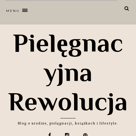
MENU
Pielęgnac
yjna
Rewolucja
Blog o urodzie, pielęgnacji, książkach i lifestyle.