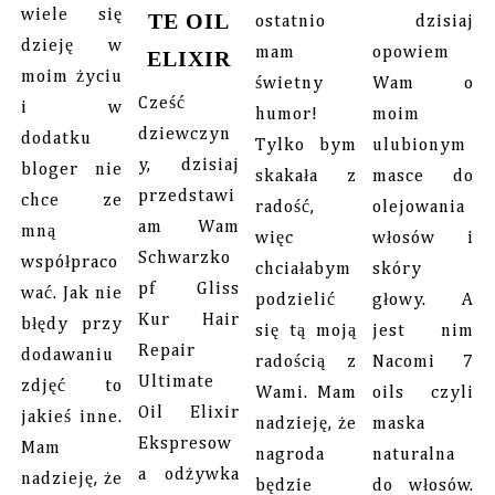
wiele się
TE OIL
ostatnio
dzisiaj
dzieję w
mam
opowiem
ELIXIR
moim życiu
świetny
Wam o
Cześć
i w
humor!
moim
dziewczyn
dodatku
Tylko bym
ulubionym
y, dzisiaj
bloger nie
skakała z
masce do
przedstawi
chce ze
radość,
olejowania
am Wam
mną
więc
włosów i
Schwarzko
współpraco
chciałabym
skóry
pf Gliss
wać. Jak nie
podzielić
głowy. A
Kur Hair
błędy przy
się tą moją
jest nim
Repair
dodawaniu
radością z
Nacomi 7
Ultimate
zdjęć to
Wami. Mam
oils czyli
Oil Elixir
jakieś inne.
nadzieję, że
maska
Ekspresow
Mam
nagroda
naturalna
a odżywka
nadzieję, że
będzie
do włosów.