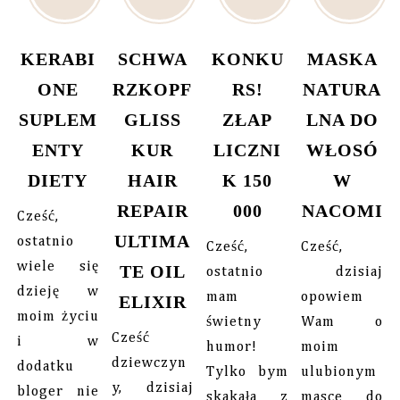
KERABI
SCHWA
KONKU
MASKA
ONE
RZKOPF
RS!
NATURA
SUPLEM
GLISS
ZŁAP
LNA DO
ENTY
KUR
LICZNI
WŁOSÓ
DIETY
HAIR
K 150
W
REPAIR
000
NACOMI
Cześć,
ULTIMA
ostatnio
Cześć,
Cześć,
wiele się
TE OIL
ostatnio
dzisiaj
dzieję w
mam
opowiem
ELIXIR
moim życiu
świetny
Wam o
Cześć
i w
humor!
moim
dziewczyn
dodatku
Tylko bym
ulubionym
y, dzisiaj
bloger nie
skakała z
masce do