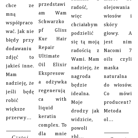
przedstawi
chce ze
radość,
olejowania
am Wam
mną
więc
włosów i
Schwarzko
współpraco
chciałabym
skóry
pf Gliss
wać. Jak nie
podzielić
głowy. A
Kur Hair
błędy przy
się tą moją
jest nim
Repair
dodawaniu
radością z
Nacomi 7
Ultimate
zdjęć to
Wami. Mam
oils czyli
Oil Elixir
jakieś inne.
nadzieję, że
maska
Ekspresow
Mam
nagroda
naturalna
a odżywka
nadzieję, że
będzie
do włosów.
regenerują
jeśli będę
idealna.
Co mówi
ca with
robić
Moje
producent?
liquid
większe
drodzy jak
Metoda
keratin
przerwy…
widzicie,
ol…
complex. To
powoli
dla mnie
Czytaj
zbl…