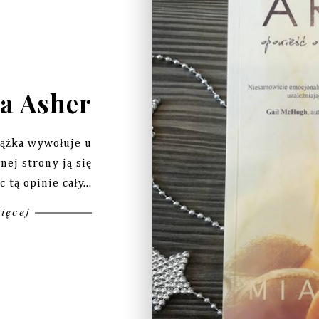
ia Asher
iążka wywołuje u
nej strony ją się
 tą opinie cały...
więcej