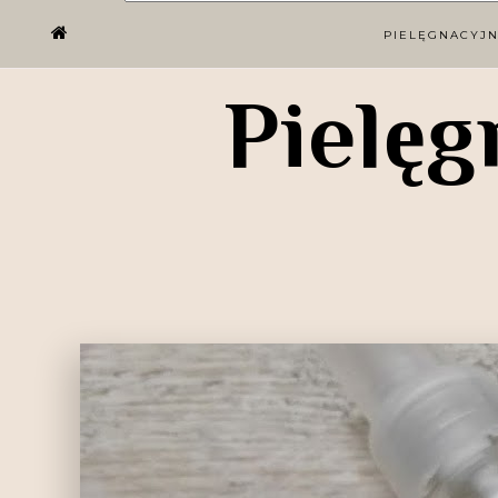
PIELĘGNACYJ
Pielęg