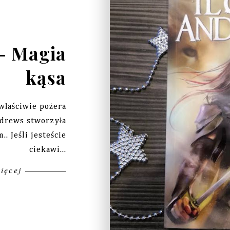
- Magia
kąsa
właściwie pożera
ndrews stworzyła
. Jeśli jesteście
ciekawi...
więcej