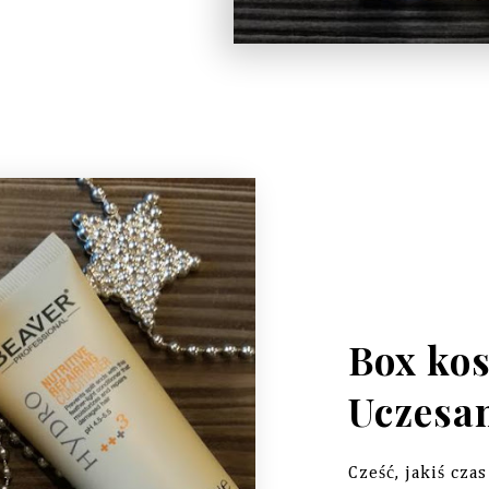
Box ko
Uczesan
Cześć, jakiś cz