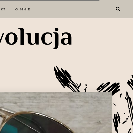
AKT
O MNIE
wolucja