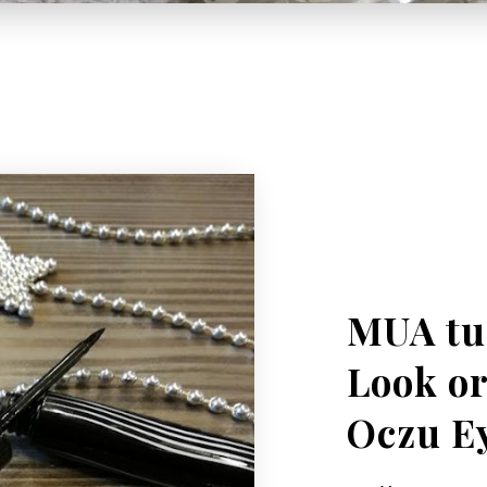
MUA tu
Look or
Oczu Ey