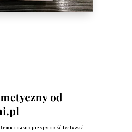
smetyczny od
i.pl
as temu miałam przyjemność testować