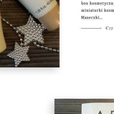
box kosmetyczny
miniaturki kosm
Maseczki...
Czyt