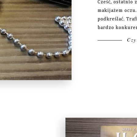
Cześć, ostatnio
makijażem oczu.
podkreślać. Tra
bardzo konkuren
Czyt