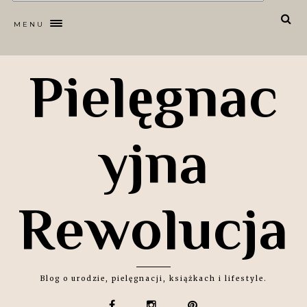
MENU
Pielęgnac
yjna
Rewolucja
Blog o urodzie, pielęgnacji, książkach i lifestyle.