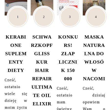
KERABI
SCHWA
KONKU
MASKA
ONE
RZKOPF
RS!
NATURA
SUPLEM
GLISS
ZŁAP
LNA DO
ENTY
KUR
LICZNI
WŁOSÓ
DIETY
HAIR
K 150
W
REPAIR
000
NACOMI
Cześć,
ULTIMA
ostatnio
Cześć,
Cześć,
wiele się
TE OIL
ostatnio
dzisiaj
dzieję w
mam
opowiem
ELIXIR
moim życiu
świetny
Wam o