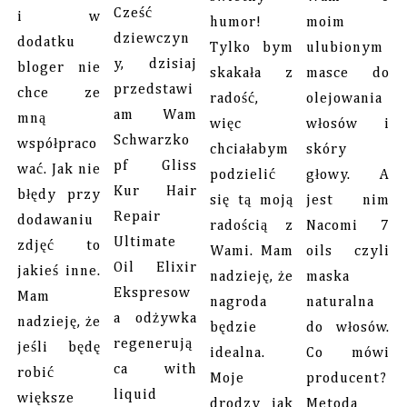
Cześć
i w
humor!
moim
dziewczyn
dodatku
Tylko bym
ulubionym
y, dzisiaj
bloger nie
skakała z
masce do
przedstawi
chce ze
radość,
olejowania
am Wam
mną
więc
włosów i
Schwarzko
współpraco
chciałabym
skóry
pf Gliss
wać. Jak nie
podzielić
głowy. A
Kur Hair
błędy przy
się tą moją
jest nim
Repair
dodawaniu
radością z
Nacomi 7
Ultimate
zdjęć to
Wami. Mam
oils czyli
Oil Elixir
jakieś inne.
nadzieję, że
maska
Ekspresow
Mam
nagroda
naturalna
a odżywka
nadzieję, że
będzie
do włosów.
regenerują
jeśli będę
idealna.
Co mówi
ca with
robić
Moje
producent?
liquid
większe
drodzy jak
Metoda